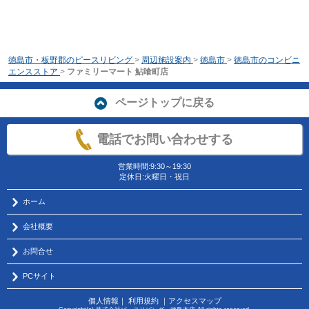
徳島市・板野郡のピースリビング
>
周辺施設案内
>
徳島市
>
徳島市のコンビニ
エンスストア
>
ファミリーマート 鮎喰町店
ページトップに戻る
電話でお問い合わせする
営業時間:9:30～19:30
定休日:火曜日・祝日
ホーム
会社概要
お問合せ
PCサイト
個人情報
｜
利用規約
｜
アクセスマップ