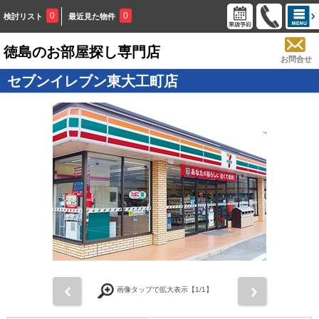
0
0
検討リスト
最近見た物件
徳島のお部屋探し専門店
お問合せ
セブンイレブン東大工町店
画像タップで拡大表示【
1
/1】
前
次