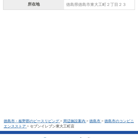
所在地
徳島県徳島市東大工町２丁目２３
徳島市・板野郡のピースリビング
>
周辺施設案内
>
徳島市
>
徳島市のコンビニ
エンスストア
>
セブンイレブン東大工町店