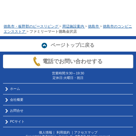
徳島市・板野郡のピースリビング
>
周辺施設案内
>
徳島市
>
徳島市のコンビニ
エンスストア
>
ファミリーマート徳島金沢店
ページトップに戻る
電話でお問い合わせする
営業時間:9:30～19:30
定休日:火曜日・祝日
ホーム
会社概要
お問合せ
PCサイト
個人情報
｜
利用規約
｜
アクセスマップ