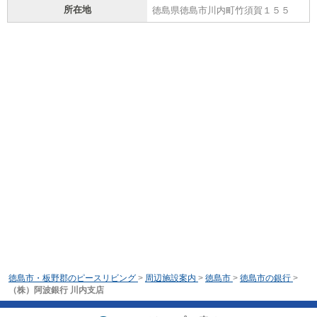
所在地
徳島県徳島市川内町竹須賀１５５
徳島市・板野郡のピースリビング
>
周辺施設案内
>
徳島市
>
徳島市の銀行
>
（株）阿波銀行 川内支店