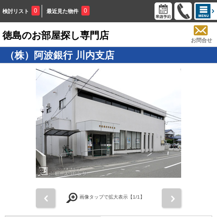
0
0
検討リスト
最近見た物件
徳島のお部屋探し専門店
お問合せ
（株）阿波銀行 川内支店
画像タップで拡大表示【
1
/1】
前
次