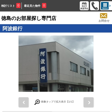
0
0
検討リスト
最近見た物件
徳島のお部屋探し専門店
お問合せ
阿波銀行
画像タップで拡大表示【
1
/1】
前
次