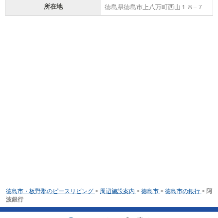
所在地
徳島県徳島市上八万町西山１８−７
徳島市・板野郡のピースリビング
>
周辺施設案内
>
徳島市
>
徳島市の銀行
>
阿
波銀行