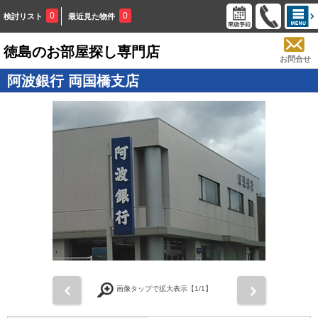
0
0
検討リスト
最近見た物件
徳島のお部屋探し専門店
お問合せ
阿波銀行 両国橋支店
画像タップで拡大表示【
1
/1】
前
次