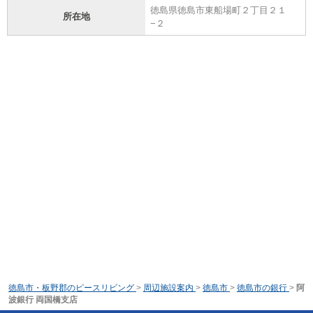
徳島県徳島市東船場町２丁目２１
所在地
−２
徳島市・板野郡のピースリビング
>
周辺施設案内
>
徳島市
>
徳島市の銀行
>
阿
波銀行 両国橋支店