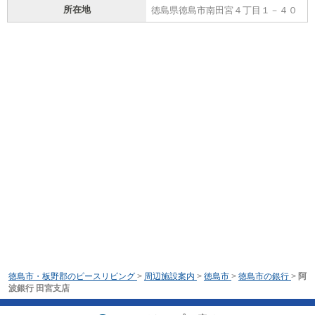
所在地
徳島県徳島市南田宮４丁目１－４０
徳島市・板野郡のピースリビング
>
周辺施設案内
>
徳島市
>
徳島市の銀行
>
阿
波銀行 田宮支店