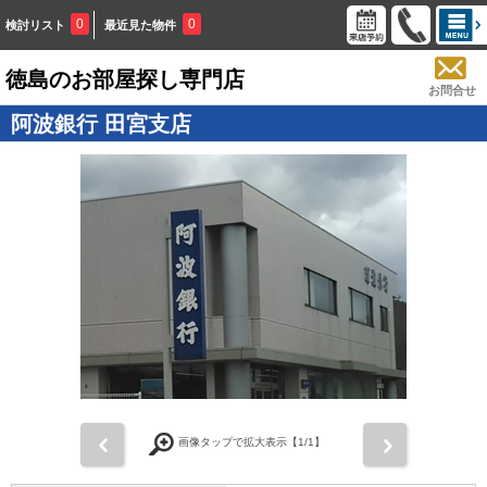
0
0
検討リスト
最近見た物件
徳島のお部屋探し専門店
お問合せ
阿波銀行 田宮支店
画像タップで拡大表示【
1
/1】
前
次