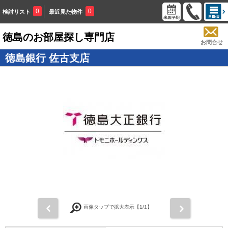
0
0
検討リスト
最近見た物件
徳島のお部屋探し専門店
お問合せ
徳島銀行 佐古支店
画像タップで拡大表示【
1
/1】
前
次