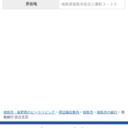
所在地
徳島県徳島市佐古八番町３－２５
徳島市・板野郡のピースリビング
>
周辺施設案内
>
徳島市
>
徳島市の銀行
>
徳
島銀行 佐古支店