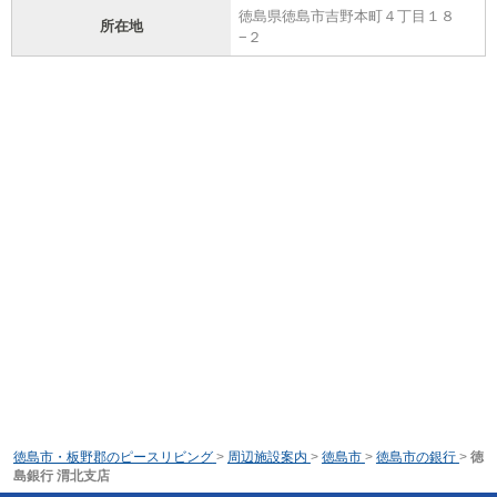
徳島県徳島市吉野本町４丁目１８
所在地
−２
徳島市・板野郡のピースリビング
>
周辺施設案内
>
徳島市
>
徳島市の銀行
>
徳
島銀行 渭北支店