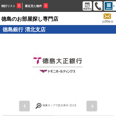
0
0
検討リスト
最近見た物件
徳島のお部屋探し専門店
お問合せ
徳島銀行 渭北支店
画像タップで拡大表示【
1
/1】
前
次