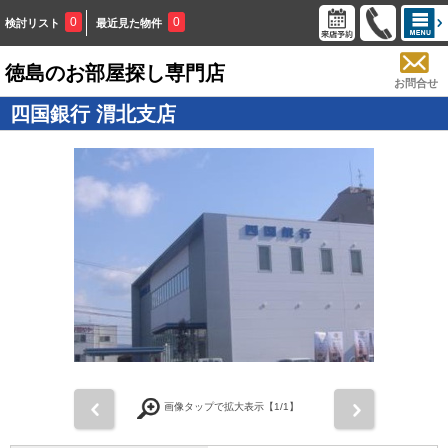
0
0
検討リスト
最近見た物件
徳島のお部屋探し専門店
お問合せ
四国銀行 渭北支店
画像タップで拡大表示【
1
/1】
前
次