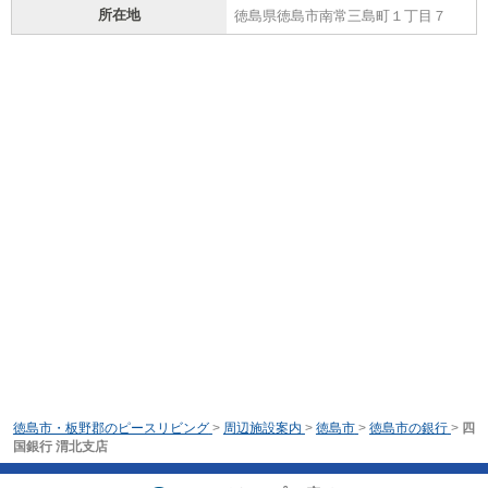
所在地
徳島県徳島市南常三島町１丁目７
徳島市・板野郡のピースリビング
>
周辺施設案内
>
徳島市
>
徳島市の銀行
>
四
国銀行 渭北支店