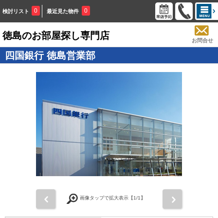
0
0
検討リスト
最近見た物件
徳島のお部屋探し専門店
お問合せ
四国銀行 徳島営業部
画像タップで拡大表示【
1
/1】
前
次