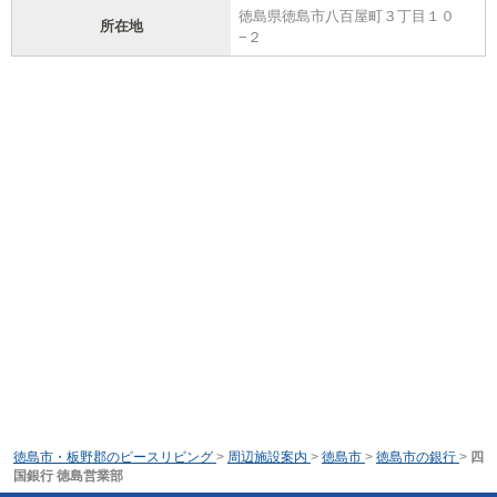
徳島県徳島市八百屋町３丁目１０
所在地
−２
徳島市・板野郡のピースリビング
>
周辺施設案内
>
徳島市
>
徳島市の銀行
>
四
国銀行 徳島営業部