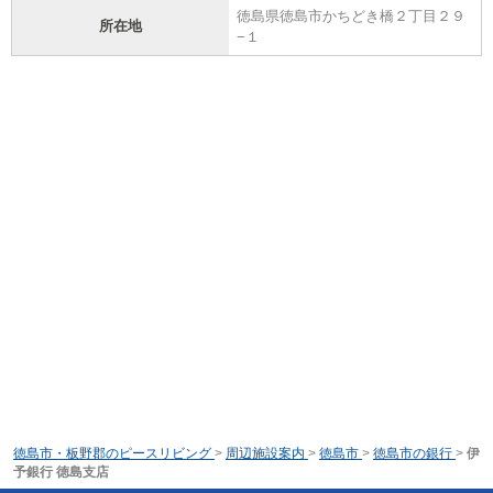
徳島県徳島市かちどき橋２丁目２９
所在地
−１
徳島市・板野郡のピースリビング
>
周辺施設案内
>
徳島市
>
徳島市の銀行
>
伊
予銀行 徳島支店