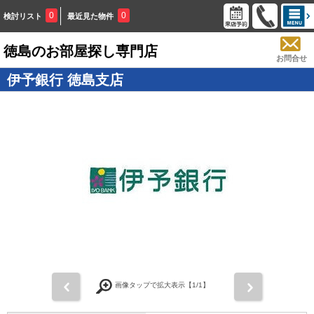
0
0
検討リスト
最近見た物件
徳島のお部屋探し専門店
お問合せ
伊予銀行 徳島支店
画像タップで拡大表示【
1
/1】
前
次