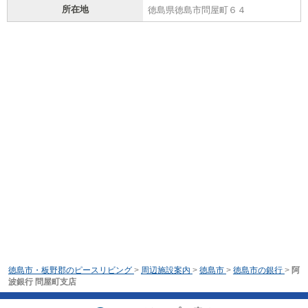
所在地
徳島県徳島市問屋町６４
徳島市・板野郡のピースリビング
>
周辺施設案内
>
徳島市
>
徳島市の銀行
>
阿
波銀行 問屋町支店