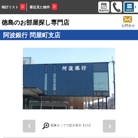
0
0
検討リスト
最近見た物件
徳島のお部屋探し専門店
お問合せ
阿波銀行 問屋町支店
画像タップで拡大表示【
1
/1】
前
次