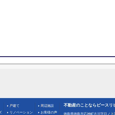
不動産のことならピースリ
戸建て
周辺施設
ズ
リノベーション
お客様の声
徳島県徳島市応神町古川字日ノ上3