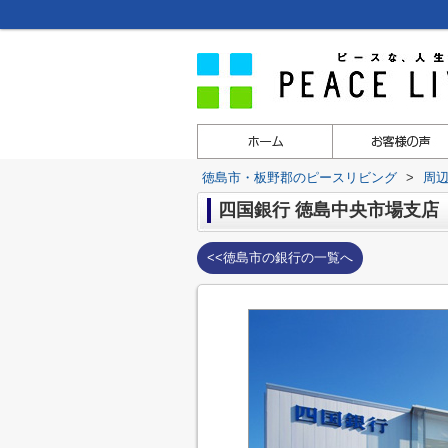
徳島市・板野郡のピースリビング
>
周
四国銀行 徳島中央市場支店
<<徳島市の銀行の一覧へ