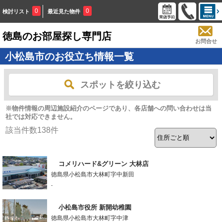
0
0
検討リスト
最近見た物件
徳島のお部屋探し専門店
お問合せ
小松島市のお役立ち情報一覧
スポットを絞り込む
※物件情報の周辺施設紹介のページであり、各店舗への問い合わせは当
社では対応できません。
該当件数
138
件
コメリハード&グリーン 大林店
徳島県小松島市大林町字中新田
-
小松島市役所 新開幼稚園
徳島県小松島市大林町字中津