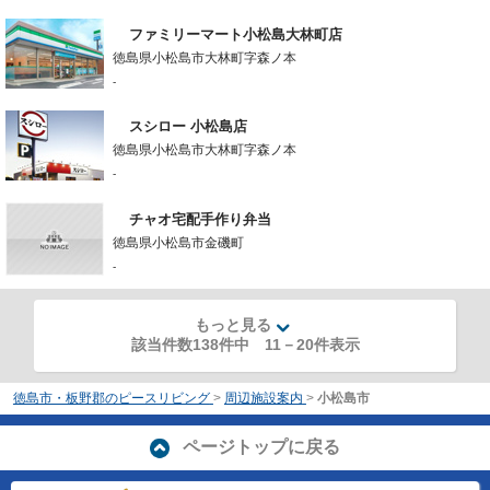
ファミリーマート小松島大林町店
徳島県小松島市大林町字森ノ本
-
スシロー 小松島店
徳島県小松島市大林町字森ノ本
-
チャオ宅配手作り弁当
徳島県小松島市金磯町
-
もっと見る
該当件数138件中
11
－
20
件表示
徳島市・板野郡のピースリビング
>
周辺施設案内
>
小松島市
ページトップに戻る