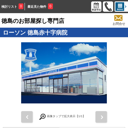
0
0
検討リスト
最近見た物件
徳島のお部屋探し専門店
お問合せ
ローソン 徳島赤十字病院
画像タップで拡大表示【
1
/1】
前
次