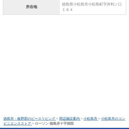
徳島県小松島市小松島町字井利ノ口
所在地
１６４
徳島市・板野郡のピースリビング
>
周辺施設案内
>
小松島市
>
小松島市のコン
ビニエンスストア
>
ローソン 徳島赤十字病院