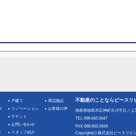
不動産のことならピースリ
戸建て
周辺施設
ズ
リノベーション
お客様の声
徳島県徳島市応神町古川字日ノ上3
テナント
TEL:088-665-5847
お問い合わせ
FAX:088-665-5848
0
スタッフ紹介
Copyright(c) 株式会社ピース