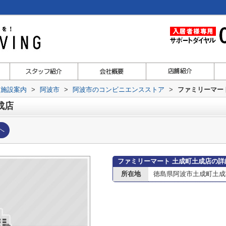
辺施設案内
>
阿波市
>
阿波市のコンビニエンスストア
>
ファミリーマー
成店
へ
ファミリーマート 土成町土成店の詳
所在地
徳島県阿波市土成町土成