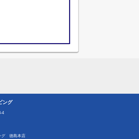
ビング
-4
リビング 徳島本店