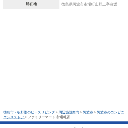
所在地
徳島県阿波市市場町山野上字白坂
徳島市・板野郡のピースリビング
>
周辺施設案内
>
阿波市
>
阿波市のコンビニ
エンスストア
>
ファミリーマート 市場町店