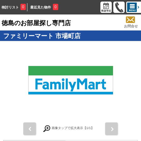
0
0
検討リスト
最近見た物件
徳島のお部屋探し専門店
お問合せ
ファミリーマート 市場町店
画像タップで拡大表示【
1
/1】
前
次