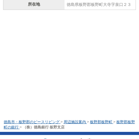
所在地
徳島県板野郡板野町大寺字泉口２３
徳島市・板野郡のピースリビング
>
周辺施設案内
>
板野郡板野町
>
板野郡板野
町の銀行
>
（株）徳島銀行 板野支店