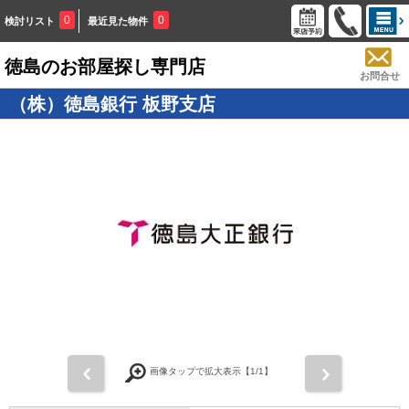
0
0
検討リスト
最近見た物件
徳島のお部屋探し専門店
お問合せ
（株）徳島銀行 板野支店
画像タップで拡大表示【
1
/1】
前
次