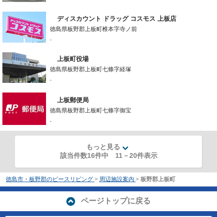
ディスカウント ドラッグ コスモス 上板店
徳島県板野郡上板町椎本字寺ノ前
-
上板町役場
徳島県板野郡上板町七條字経塚
-
上板郵便局
徳島県板野郡上板町七條字御宝
-
もっと見る
該当件数16件中
11
－
20
件表示
徳島市・板野郡のピースリビング
>
周辺施設案内
>
板野郡上板町
ページトップに戻る