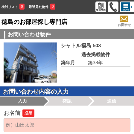
0
0
検討リスト
最近見た物件
徳島のお部屋探し専門店
お問合せ
お問い合わせ物件
シャトル福島 503
過去掲載物件
築年月
築38年
お問い合わせ内容の入力
入力
確認
送信
お名前
必須