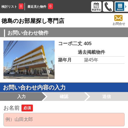
0
0
検討リスト
最近見た物件
徳島のお部屋探し専門店
お問合せ
お問い合わせ物件
コーポ二丈 405
過去掲載物件
築年月
築45年
お問い合わせ内容の入力
入力
確認
送信
お名前
必須