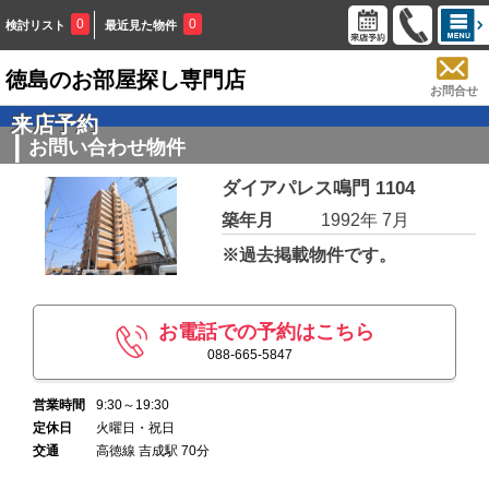
0
0
検討リスト
最近見た物件
徳島のお部屋探し専門店
お問合せ
来店予約
お問い合わせ物件
ダイアパレス鳴門 1104
築年月
1992年 7月
※過去掲載物件です。
お電話での予約はこちら
088-665-5847
営業時間
9:30～19:30
定休日
火曜日・祝日
交通
高徳線 吉成駅 70分