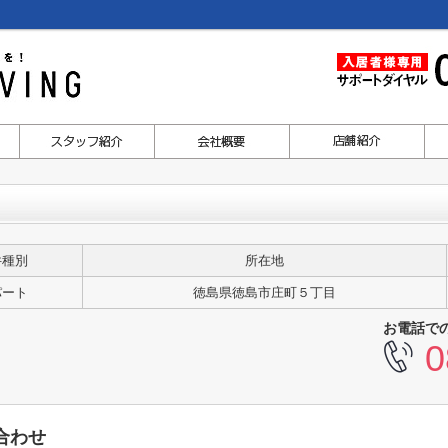
件種別
所在地
パート
徳島県徳島市庄町５丁目
お電話で
0
合わせ