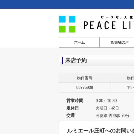
来店予約
物件番号
物
88775908
ア
営業時間
9:30～19:30
定休日
火曜日・祝日
交通
高徳線 吉成駅 70分
ルミエール庄町へのお問い