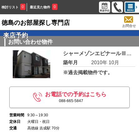
0
0
検討リスト
最近見た物件
徳島のお部屋探し専門店
お問合せ
来店予約
お問い合わせ物件
シャーメゾンエピナールⅢ番館 Ｃ棟 106
築年月
2010年 10月
※過去掲載物件です。
お電話での予約はこちら
088-665-5847
営業時間
9:30～19:30
定休日
火曜日・祝日
交通
高徳線 吉成駅 70分