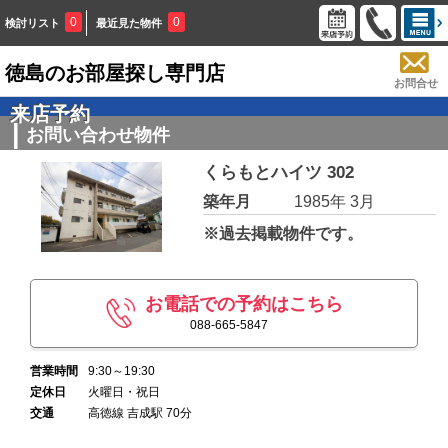
0
0
検討リスト
最近見た物件
徳島のお部屋探し専門店
お問合せ
来店予約
お問い合わせ物件
くらもとハイツ 302
築年月
1985年 3月
※過去掲載物件です。
お電話での予約はこちら
088-665-5847
営業時間
9:30～19:30
定休日
火曜日・祝日
交通
高徳線 吉成駅 70分