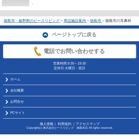
-
徳島市・板野郡のピースリビング
>
周辺施設案内
>
徳島市
>
徳島市の耳鼻科
ページトップに戻る
電話でお問い合わせする
営業時間:9:30～19:30
定休日:火曜日・祝日
ホーム
会社概要
お問合せ
PCサイト
個人情報
｜
利用規約
｜
アクセスマップ
Copyright(c) 株式会社ピースリビング 徳島本店 All rights reserved.