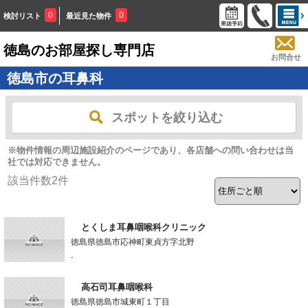
0
0
検討リスト
最近見た物件
徳島のお部屋探し専門店
お問合せ
徳島市の耳鼻科
スポットを絞り込む
※物件情報の周辺施設紹介のページであり、各店舗への問い合わせは当
社では対応できません。
該当件数
2
件
とくしま耳鼻咽喉科クリニック
徳島県徳島市応神町東貞方字北野
-
高石司耳鼻咽喉科
徳島県徳島市城東町１丁目