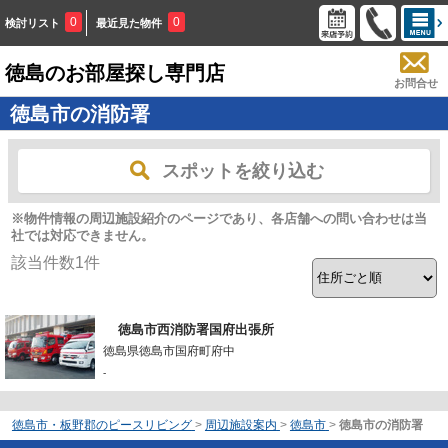
0
0
検討リスト
最近見た物件
徳島のお部屋探し専門店
お問合せ
徳島市の消防署
スポットを絞り込む
※物件情報の周辺施設紹介のページであり、各店舗への問い合わせは当
社では対応できません。
該当件数
1
件
徳島市西消防署国府出張所
徳島県徳島市国府町府中
-
徳島市・板野郡のピースリビング
>
周辺施設案内
>
徳島市
>
徳島市の消防署