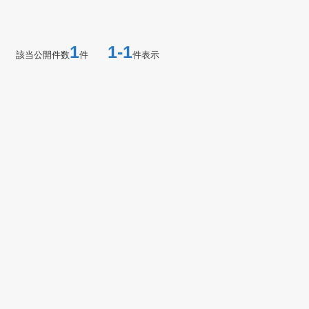
1
1-1
該当公開件数
件
件表示