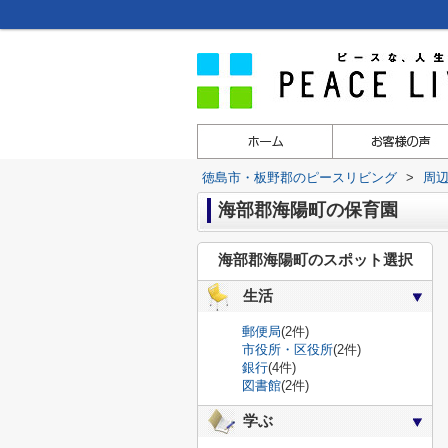
徳島市・板野郡のピースリビング
>
周
海部郡海陽町の保育園
海部郡海陽町のスポット選択
生活
郵便局
(2件)
市役所・区役所
(2件)
銀行
(4件)
図書館
(2件)
学ぶ