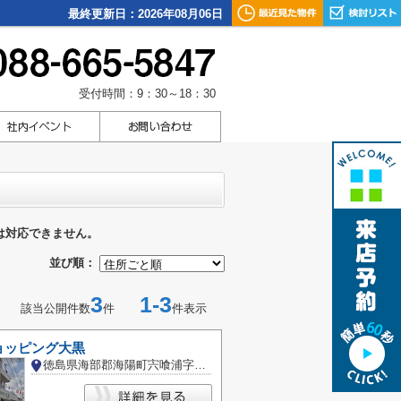
最終更新日：2026年08月06日
受付時間：9：30～18：30
は対応できません。
並び順：
3
1-3
該当公開件数
件
件表示
ョッピング大黒
徳島県海部郡海陽町宍喰浦字宍喰