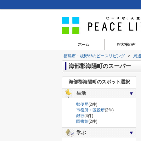
徳島市・板野郡のピースリビング
>
周
海部郡海陽町のスーパー
海部郡海陽町のスポット選択
生活
郵便局
(2件)
市役所・区役所
(2件)
銀行
(4件)
図書館
(2件)
学ぶ