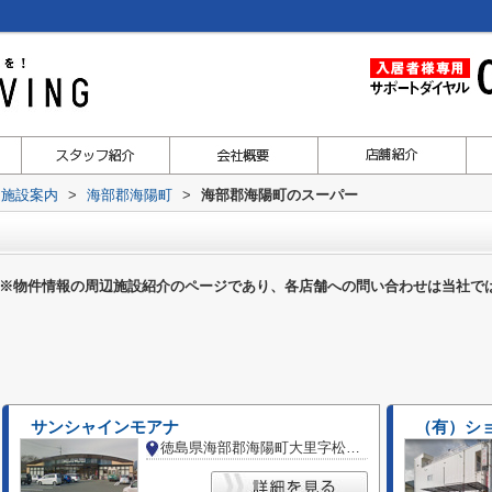
辺施設案内
>
海部郡海陽町
>
海部郡海陽町のスーパー
※物件情報の周辺施設紹介のページであり、各店舗への問い合わせは当社で
サンシャインモアナ
（有）シ
徳島県海部郡海陽町大里字松ノ本