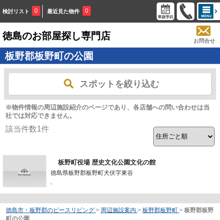
0
0
検討リスト
最近見た物件
徳島のお部屋探し専門店
お問合せ
板野郡板野町の公園
スポットを絞り込む
※物件情報の周辺施設紹介のページであり、各店舗への問い合わせは当
社では対応できません。
該当件数
1
件
板野町役場 歴史文化公園文化の館
徳島県板野郡板野町犬伏字東谷
-
徳島市・板野郡のピースリビング
>
周辺施設案内
>
板野郡板野町
>
板野郡板野
町の公園