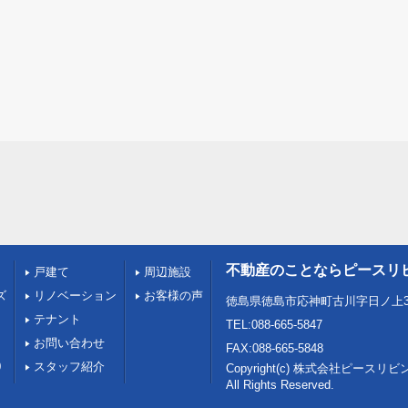
不動産のことならピースリ
戸建て
周辺施設
ズ
リノベーション
お客様の声
徳島県徳島市応神町古川字日ノ上3
テナント
TEL:088-665-5847
お問い合わせ
FAX:088-665-5848
0
スタッフ紹介
Copyright(c) 株式会社ピース
All Rights Reserved.