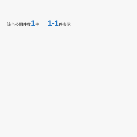
1
1-1
該当公開件数
件
件表示