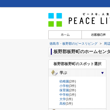
徳島市・板野郡のピースリビング
>
周
板野郡板野町のホームセン
板野郡板野町のスポット選択
学ぶ
幼稚園
(2件)
小学校
(3件)
保育園
(2件)
中学校
(1件)
大学
(1件)
高校
(1件)