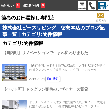
0
0
検討リスト
最近見た物件
徳島のお部屋探し専門店
お問合せ
株式会社ピースリビング 徳島本店のブログ記
事一覧 | カテゴリ:物件情報
カテゴリ:物件情報
【川内町】リノベーションで生まれ変わりました
川内町金岡、吉野川を眼下に収め堂々と佇むRC造7階建て
の賃貸マンション「武田ビル」。今回、そのひと部...
2016-04-24
物件情報
【ペット可】ドッグラン完備のデザイナーズ賃貸
ドッグラン＆ペット足洗い場完備の人気デザイナーズ賃貸
に空きが出ました！！徳島市南沖洲のピース・ブリー...