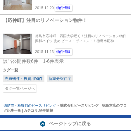
2015-12-20
物件情報
【応神町】注目のリノベーション物件！
徳島市応神町、四国大学近く！注目のリノベーション物件
興和ハイツ 改め ピース・ヴィエント！徳島市応神...
2015-11-13
物件情報
該当公開件数
6
件
1-6
件表示
タグ一覧
売買物件・投資用物件
新築分譲住宅
タグ一覧ページへ
徳島市・板野郡のピースリビング
>
株式会社ピースリビング 徳島本店のブロ
グ記事一覧 | カテゴリ:物件情報
ページトップに戻る