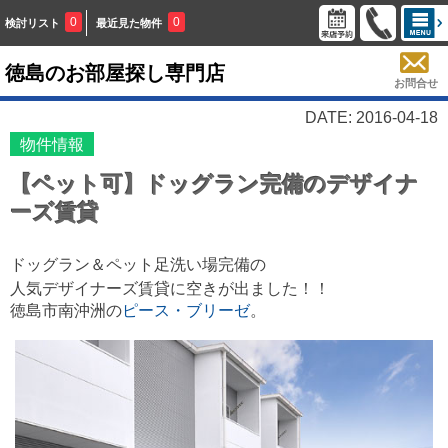
0
0
検討リスト
最近見た物件
徳島のお部屋探し専門店
お問合せ
DATE: 2016-04-18
物件情報
【ペット可】ドッグラン完備のデザイナ
ーズ賃貸
ドッグラン＆ペット足洗い場完備の
人気デザイナーズ賃貸に
空きが出ました！！
徳島市南沖洲の
ピース・ブリーゼ
。