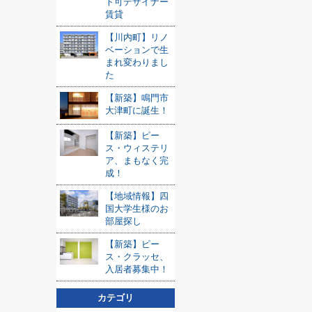
ト可デザイナー
賃貸
【川内町】リノ
ベーションで生
まれ変わりまし
た
【新築】鳴門市
大津町に誕生！
【新築】ピー
ス・ウィステリ
ア、まもなく完
成！
【地域情報】四
国大学生様のお
部屋探し
【新築】ピー
ス・クラッセ、
入居者募集中！
カテゴリ