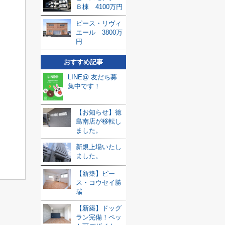
Ｂ棟 4100万円
ピース・リヴィ
エール 3800万
円
おすすめ記事
LINE@ 友だち募
集中です！
【お知らせ】徳
島南店が移転し
ました。
新規上場いたし
ました。
【新築】ピー
ス・コウセイ勝
瑞
【新築】ドッグ
ラン完備！ペッ