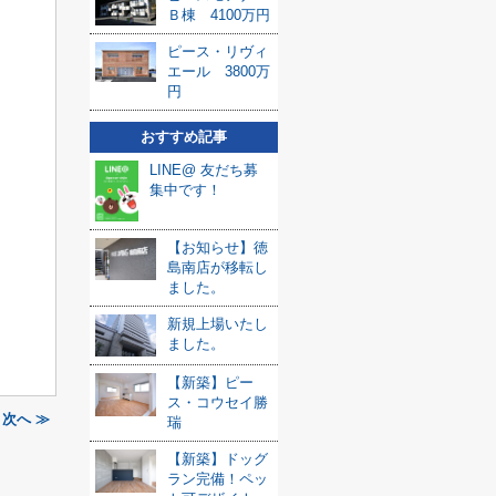
Ｂ棟 4100万円
ピース・リヴィ
エール 3800万
円
おすすめ記事
LINE@ 友だち募
集中です！
【お知らせ】徳
島南店が移転し
ました。
新規上場いたし
ました。
【新築】ピー
ス・コウセイ勝
次へ ≫
瑞
【新築】ドッグ
ラン完備！ペッ