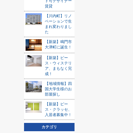
ト可デザイナー
賃貸
【川内町】リノ
ベーションで生
まれ変わりまし
た
【新築】鳴門市
大津町に誕生！
【新築】ピー
ス・ウィステリ
ア、まもなく完
成！
【地域情報】四
国大学生様のお
部屋探し
【新築】ピー
ス・クラッセ、
入居者募集中！
カテゴリ