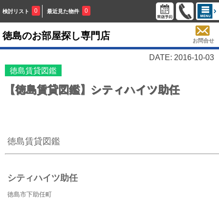
0
0
検討リスト
最近見た物件
徳島のお部屋探し専門店
お問合せ
DATE: 2016-10-03
徳島賃貸図鑑
【徳島賃貸図鑑】シティハイツ助任
徳島賃貸図鑑
シティハイツ助任
徳島市下助任町