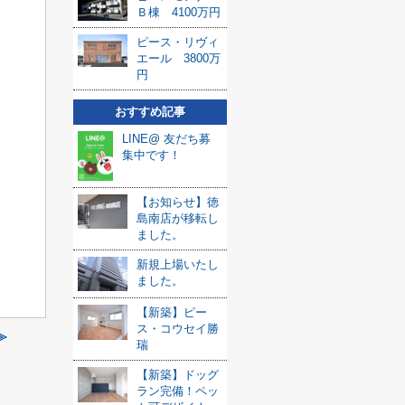
Ｂ棟 4100万円
ピース・リヴィ
エール 3800万
円
おすすめ記事
LINE@ 友だち募
集中です！
【お知らせ】徳
島南店が移転し
ました。
新規上場いたし
ました。
【新築】ピー
ス・コウセイ勝
≫
瑞
【新築】ドッグ
ラン完備！ペッ