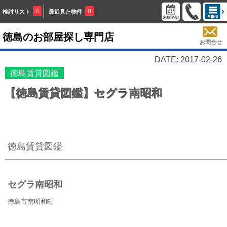
0
0
検討リスト
最近見た物件
徳島のお部屋探し専門店
お問合せ
DATE: 2017-02-26
徳島賃貸図鑑
【徳島賃貸図鑑】セグラ南昭和
徳島賃貸図鑑
セグラ南昭和
徳島市南
昭和町