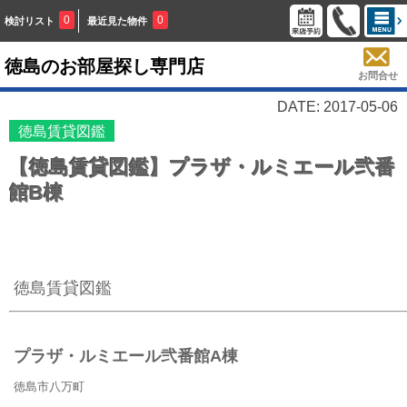
0
0
検討リスト
最近見た物件
徳島のお部屋探し専門店
お問合せ
DATE: 2017-05-06
徳島賃貸図鑑
【徳島賃貸図鑑】プラザ・ルミエール弐番
館B棟
徳島賃貸図鑑
プラザ・ルミエール弐番館A棟
徳島市八万町