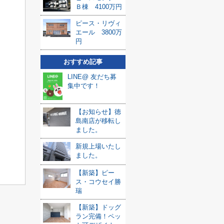
Ｂ棟 4100万円
ピース・リヴィ
エール 3800万
円
おすすめ記事
LINE@ 友だち募
集中です！
【お知らせ】徳
島南店が移転し
ました。
新規上場いたし
ました。
【新築】ピー
ス・コウセイ勝
瑞
【新築】ドッグ
ラン完備！ペッ