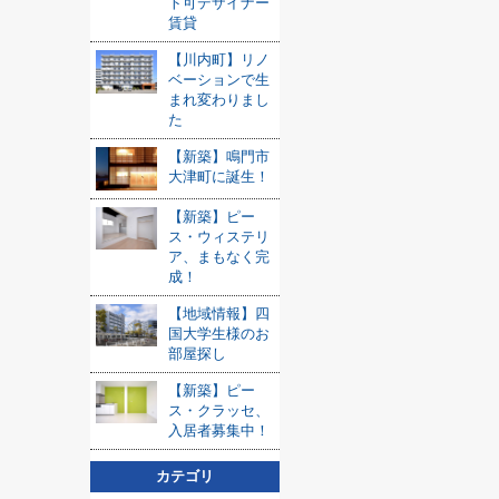
ト可デザイナー
賃貸
【川内町】リノ
ベーションで生
まれ変わりまし
た
【新築】鳴門市
大津町に誕生！
【新築】ピー
ス・ウィステリ
ア、まもなく完
成！
【地域情報】四
国大学生様のお
部屋探し
【新築】ピー
ス・クラッセ、
入居者募集中！
カテゴリ