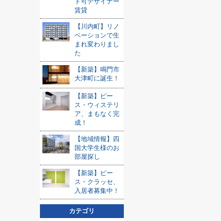
ト可デザイナー
賃貸
【川内町】リノ
ベーションで生
まれ変わりまし
た
【新築】鳴門市
大津町に誕生！
【新築】ピー
ス・ウィステリ
ア、まもなく完
成！
【地域情報】四
国大学生様のお
部屋探し
【新築】ピー
ス・クラッセ、
入居者募集中！
カテゴリ