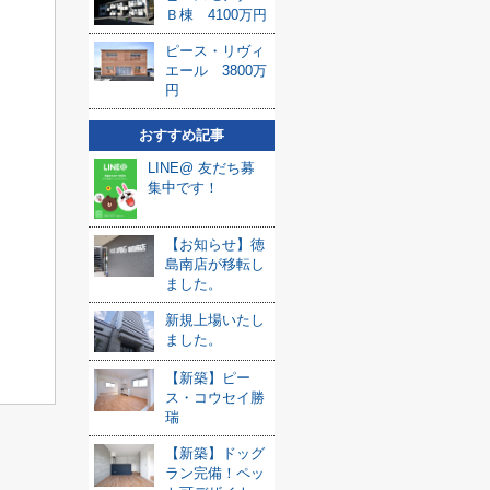
Ｂ棟 4100万円
ピース・リヴィ
エール 3800万
円
おすすめ記事
LINE@ 友だち募
集中です！
【お知らせ】徳
島南店が移転し
ました。
新規上場いたし
ました。
【新築】ピー
ス・コウセイ勝
瑞
【新築】ドッグ
ラン完備！ペッ