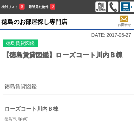
0
0
検討リスト
最近見た物件
徳島のお部屋探し専門店
お問合せ
DATE: 2017-05-27
徳島賃貸図鑑
【徳島賃貸図鑑】ローズコート川内Ｂ棟
徳島賃貸図鑑
ローズコート川内Ｂ棟
徳島市川内町