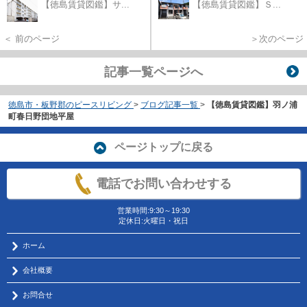
【徳島賃貸図鑑】サ...
【徳島賃貸図鑑】Ｓ...
＜ 前のページ
＞次のページ
記事一覧ページへ
徳島市・板野郡のピースリビング
>
ブログ記事一覧
>
【徳島賃貸図鑑】羽ノ浦
町春日野団地平屋
ページトップに戻る
電話でお問い合わせする
営業時間:9:30～19:30
定休日:火曜日・祝日
ホーム
会社概要
お問合せ