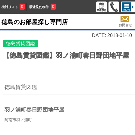
0
0
検討リスト
最近見た物件
徳島のお部屋探し専門店
お問合せ
DATE: 2018-01-10
徳島賃貸図鑑
【徳島賃貸図鑑】羽ノ浦町春日野団地平屋
徳島賃貸図鑑
羽ノ浦町春日野団地平屋
阿南市羽ノ浦町