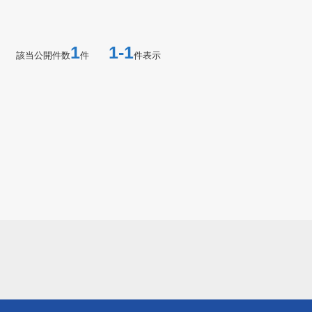
1
1-1
該当公開件数
件
件表示