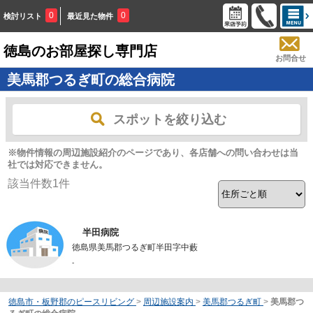
0
0
検討リスト
最近見た物件
徳島のお部屋探し専門店
お問合せ
美馬郡つるぎ町の総合病院
スポットを絞り込む
※物件情報の周辺施設紹介のページであり、各店舗への問い合わせは当
社では対応できません。
該当件数
1
件
半田病院
徳島県美馬郡つるぎ町半田字中藪
-
徳島市・板野郡のピースリビング
>
周辺施設案内
>
美馬郡つるぎ町
>
美馬郡つ