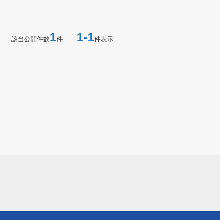
1
1-1
該当公開件数
件
件表示