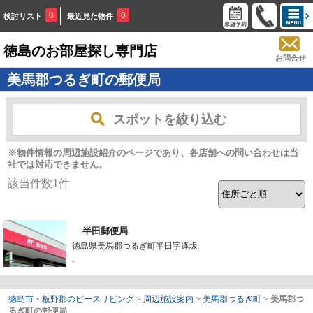
0
0
検討リスト
最近見た物件
徳島のお部屋探し専門店
お問合せ
美馬郡つるぎ町の郵便局
スポットを絞り込む
※物件情報の周辺施設紹介のページであり、各店舗への問い合わせは当
社では対応できません。
該当件数
1
件
半田郵便局
徳島県美馬郡つるぎ町半田字逢坂
-
徳島市・板野郡のピースリビング
>
周辺施設案内
>
美馬郡つるぎ町
>
美馬郡つ
るぎ町の郵便局